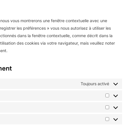
paid-
service
membership-
divers
pro
s, nous vous montrerons une fenêtre contextuelle avec une
egistrer les préférences » vous nous autorisez à utiliser les
ctionnés dans la fenêtre contextuelle, comme décrit dans la
ilisation des cookies via votre navigateur, mais veuillez noter
ent.
ment
Toujours activé
Préférenc
Statistiqu
Marketing