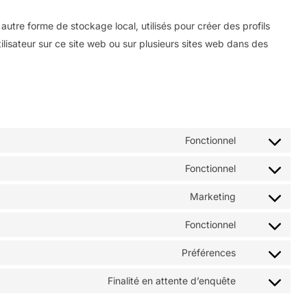
utre forme de stockage local, utilisés pour créer des profils
’utilisateur sur ce site web ou sur plusieurs sites web dans des
Fonctionnel
Consent
to
Fonctionnel
Consent
service
to
Marketing
google-
Consent
service
recaptcha
to
Fonctionnel
wordpress
Consent
service
to
Préférences
mailpoet
Consent
service
to
Finalité en attente d’enquête
complianz
Consent
service
to