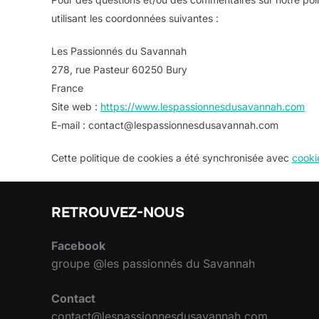
utilisant les coordonnées suivantes :
Les Passionnés du Savannah
278, rue Pasteur 60250 Bury
France
Site web :
https://www.lespassionnesdusavannah.com
E-mail :
contact@
lespassionnesdusavannah.com
Cette politique de cookies a été synchronisée avec
cooki
RETROUVEZ-NOUS
Facebook
groupe @les passionnés du Savannah
Contact
contact@lespassionnesdusavannah.com