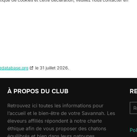
edatabase.org
le 31 juillet 2026.
À PROPOS DU CLUB
R
Re
Retrouvez ici toutes les informations pour
pou
l’accueil et le bien-être de votre Savannah. Les
éleveurs affiliés répondent à notre charte
éthique afin de vous proposer des chatons
Pol
équilibrés et bien dans leurs patounes.